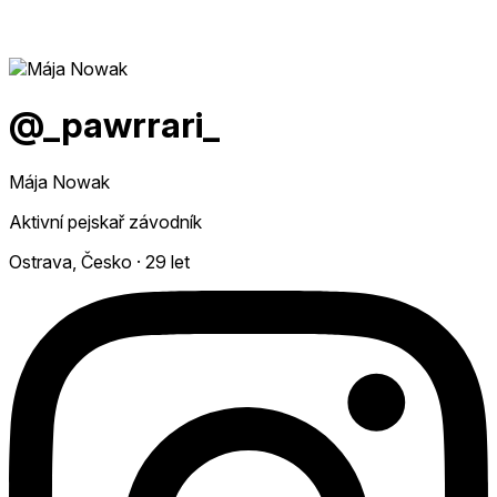
@_pawrrari_
Mája Nowak
Aktivní pejskař závodník
Ostrava, Česko
·
29 let