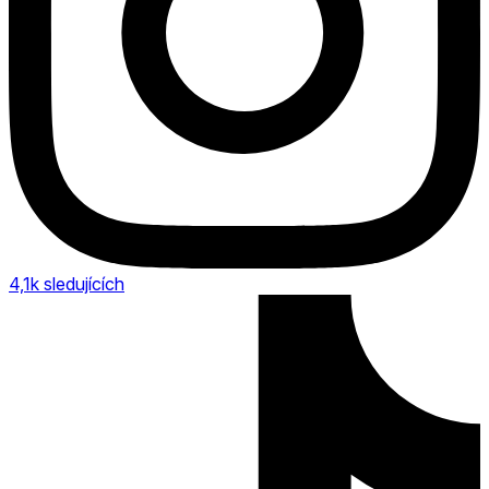
4,1k
sledujících