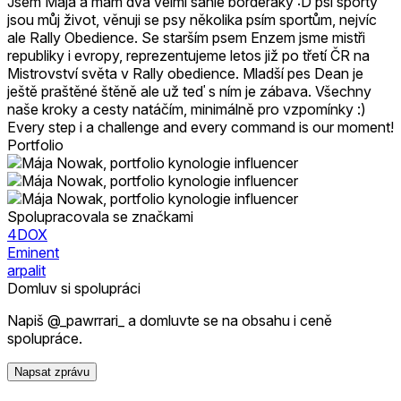
Jsem Mája a mám dva velmi šáhlé borderáky :D psí sporty
jsou můj život, věnuji se psy několika psím sportům, nejvíc
ale Rally Obedience. Se starším psem Enzem jsme mistři
republiky i evropy, reprezentujeme letos již po třetí ČR na
Mistrovství světa v Rally obedience. Mladší pes Dean je
ještě praštěné štěně ale už teď s ním je zábava. Všechny
naše kroky a cesty natáčím, minimálně pro vzpomínky :)
Every step i a challenge and every command is our moment!
Portfolio
Spolupracovala se značkami
4DOX
Eminent
arpalit
Domluv si spolupráci
Napiš @_pawrrari_ a domluvte se na obsahu i ceně
spolupráce.
Napsat zprávu