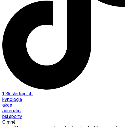
1,3k
sledujících
kynologie
akce
adrenalin
psí sporty
O mně