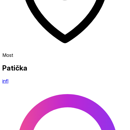
Most
Patička
infl