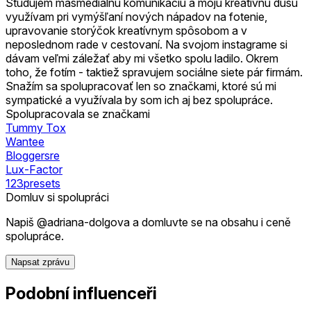
Študujem masmediálnu komunikáciu a moju kreatívnu dušu
využívam pri vymýšľaní nových nápadov na fotenie,
upravovanie storýčok kreatívnym spôsobom a v
neposlednom rade v cestovaní. Na svojom instagrame si
dávam veľmi záležať aby mi všetko spolu ladilo. Okrem
toho, že fotím - taktiež spravujem sociálne siete pár firmám.
Snažím sa spolupracovať len so značkami, ktoré sú mi
sympatické a využívala by som ich aj bez spolupráce.
Spolupracovala se značkami
Tummy Tox
Wantee
Bloggersre
Lux-Factor
123presets
Domluv si spolupráci
Napiš @adriana-dolgova a domluvte se na obsahu i ceně
spolupráce.
Napsat zprávu
Podobní influenceři