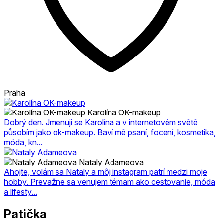
Praha
Karolína OK-makeup
Dobrý den. Jmenuji se Karolína a v internetovém světě
působím jako ok-makeup. Baví mě psaní, focení, kosmetika,
móda, kn...
Nataly Adameova
Ahojte, volám sa Nataly a môj instagram patrí medzi moje
hobby. Prevažne sa venujem témam ako cestovanie, móda
a lifesty...
Patička