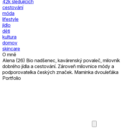
42k
sledujících
cestování
móda
lifestyle
jídlo
děti
kultura
domov
skincare
O mně
Alena (26) Bio nadšenec, kavárenský povaleč, milovník
dobrého jídla a cestování. Zároveň milovnice módy a
podporovatelka českých značek. Maminka dvouleťáka
Portfolio