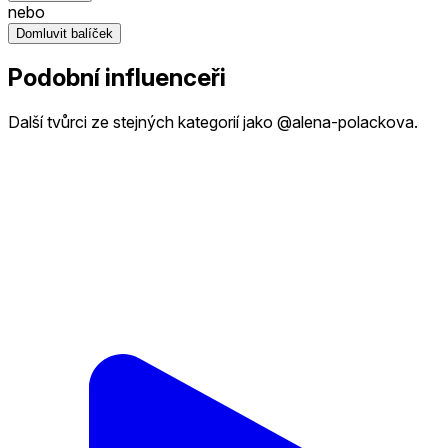
nebo
Domluvit balíček
Podobní influenceři
Další tvůrci ze stejných kategorií jako @alena-polackova.