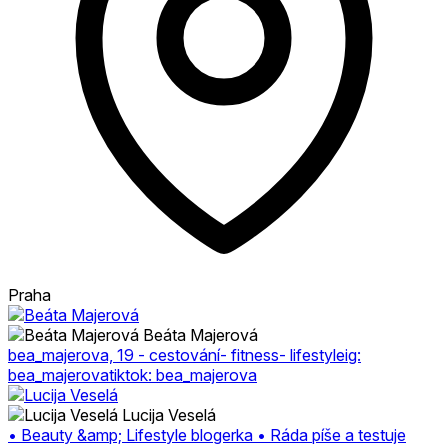
Praha
Beáta Majerová
bea_majerova, 19 - cestování- fitness- lifestyleig:
bea_majerovatiktok: bea_majerova
Lucija Veselá
• Beauty &amp; Lifestyle blogerka • Ráda píše a testuje