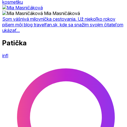
kosmetiku
Mia Masničáková
Som vášnivá milovníčka cestovania. Už niekoľko rokov
píšem môj blog travelfan.sk, kde sa snažím svojim čitateľom
ukázať...
Patička
infl