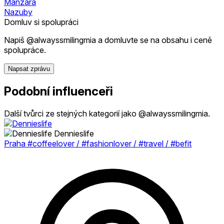
Manzara
Nazuby
Domluv si spolupráci
Napiš @alwayssmilingmia a domluvte se na obsahu i ceně
spolupráce.
Napsat zprávu
Podobní influenceři
Další tvůrci ze stejných kategorií jako @alwayssmilingmia.
Dennieslife
Praha #coffeelover / #fashionlover / #travel / #befit