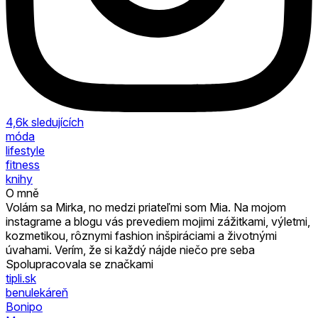
4,6k
sledujících
móda
lifestyle
fitness
knihy
O mně
Volám sa Mirka, no medzi priateľmi som Mia. Na mojom
instagrame a blogu vás prevediem mojimi zážitkami, výletmi,
kozmetikou, rôznymi fashion inšpiráciami a životnými
úvahami. Verím, že si každý nájde niečo pre seba
Spolupracovala se značkami
tipli.sk
benulekáreň
Bonipo