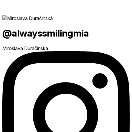
@alwayssmilingmia
Miroslava Duračinská