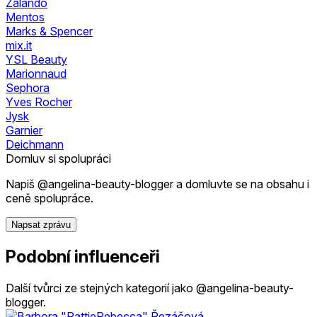
Zalando
Mentos
Marks & Spencer
mix.it
YSL Beauty
Marionnaud
Sephora
Yves Rocher
Jysk
Garnier
Deichmann
Domluv si spolupráci
Napiš @angelina-beauty-blogger a domluvte se na obsahu i
ceně spolupráce.
Napsat zprávu
Podobní influenceři
Další tvůrci ze stejných kategorií jako @angelina-beauty-
blogger.