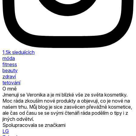
1,5k
sledujících
móda
fitness
beauty
zdraví
tetování
O mně
Jmenuji se Veronika a je mi blízké vše ze světa kosmetiky.
Moc ráda zkouším nové produkty a objevuji, co je nové na
našem trhu. Můj blog je sice zasvěcen převážně kosmetice,
ale čas od času se se svými čtenáři ráda podělím o tipy i z
jiných odvětví.
Spolupracovala se značkami
LG