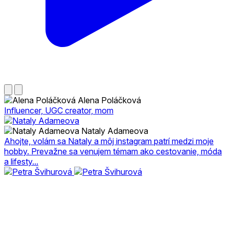
Alena Poláčková
Influencer, UGC creator, mom
Nataly Adameova
Ahojte, volám sa Nataly a môj instagram patrí medzi moje
hobby. Prevažne sa venujem témam ako cestovanie, móda
a lifesty...