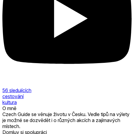
56
sledujících
cestování
kultura
O mně
Czech Guide se věnuje životu v Česku. Vedle tipů na výlety
je možné se dozvědět i o různých akcích a zajímavých
místech.
Domluv si spolupráci