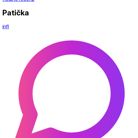
Patička
infl