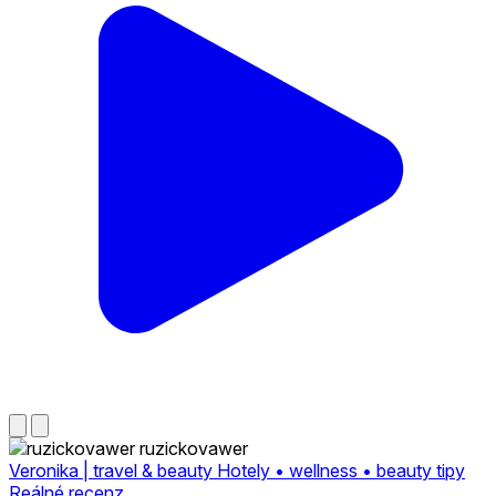
ruzickovawer
Veronika | travel & beauty Hotely • wellness • beauty tipy
Reálné recenz