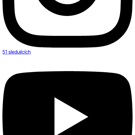
51
sledujících