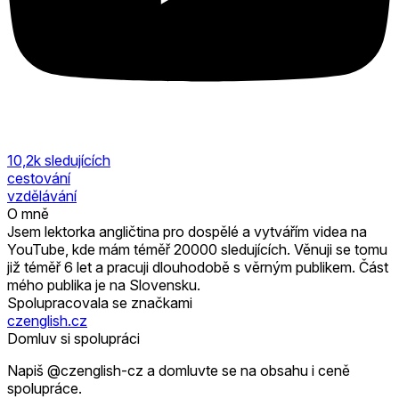
10,2k
sledujících
cestování
vzdělávání
O mně
Jsem lektorka angličtina pro dospělé a vytvářím videa na
YouTube, kde mám téměř 20000 sledujících. Věnuji se tomu
již téměř 6 let a pracuji dlouhodobě s věrným publikem. Část
mého publika je na Slovensku.
Spolupracovala se značkami
czenglish.cz
Domluv si spolupráci
Napiš @czenglish-cz a domluvte se na obsahu i ceně
spolupráce.