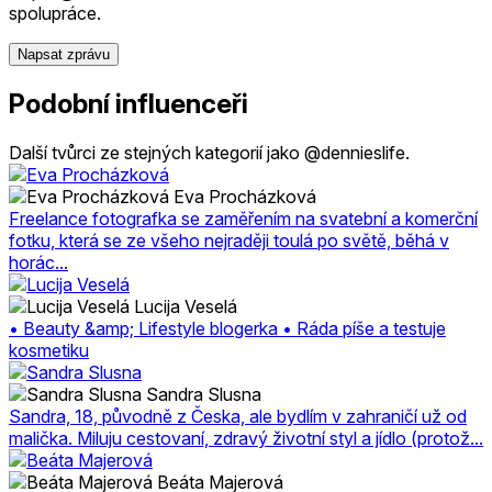
spolupráce.
Napsat zprávu
Podobní influenceři
Další tvůrci ze stejných kategorií jako @dennieslife.
Eva Procházková
Freelance fotografka se zaměřením na svatební a komerční
fotku, která se ze všeho nejraději toulá po světě, běhá v
horác...
Lucija Veselá
• Beauty &amp; Lifestyle blogerka • Ráda píše a testuje
kosmetiku
Sandra Slusna
Sandra, 18, původně z Česka, ale bydlím v zahraničí už od
malička. Miluju cestovaní, zdravý životní styl a jídlo (protož...
Beáta Majerová