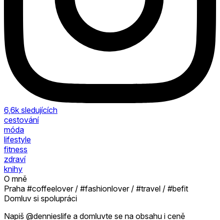
6,6k
sledujících
cestování
móda
lifestyle
fitness
zdraví
knihy
O mně
Praha #coffeelover / #fashionlover / #travel / #befit
Domluv si spolupráci
Napiš @dennieslife a domluvte se na obsahu i ceně