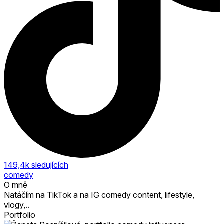
149,4k
sledujících
comedy
O mně
Natáčím na TikTok a na IG comedy content, lifestyle,
vlogy,..
Portfolio