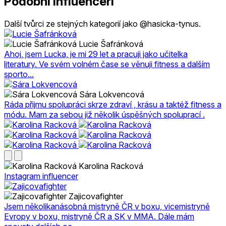
Podobní influenceři
Další tvůrci ze stejných kategorií jako @hasicka-tynus.
Lucie Šafránková
Ahoj, jsem Lucka, je mi 29 let a pracuji jako učitelka
literatury. Ve svém volném čase se věnuji fitness a dalším
sporto...
Sára Lokvencová
Ráda přijmu spolupráci skrze zdraví , krásu a taktéž fitness a
módu. Mam za sebou již několik úspěšných spoluprací .
Karolina Racková
Instagram influencer
Zajicovafighter
Jsem několikanásobná mistryně ČR v boxu, vicemistryně
Evropy v boxu, mistryně ČR a SK v MMA. Dále mám