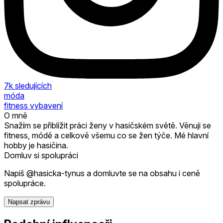
7k
sledujících
móda
fitness vybavení
O mně
Snažím se přiblížit práci ženy v hasičském světě. Věnuji se
fitness, módě a celkově všemu co se žen týče. Mé hlavní
hobby je hasičina.
Domluv si spolupráci
Napiš @hasicka-tynus a domluvte se na obsahu i ceně
spolupráce.
Napsat zprávu