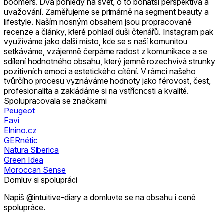
boomers. Dva pohledy na svět, o to bohatší perspektiva a
uvažování. Zaměřujeme se primárně na segment beauty a
lifestyle. Naším nosným obsahem jsou propracované
recenze a články, které pohladí duši čtenářů. Instagram pak
využíváme jako další místo, kde se s naší komunitou
setkáváme, vzájemně čerpáme radost z komunikace a se
sdílení hodnotného obsahu, který jemně rozechvívá strunky
pozitivních emocí a estetického cítění. V rámci našeho
tvůrčího procesu vyznáváme hodnoty jako férovost, čest,
profesionalita a zakládáme si na vstřícnosti a kvalitě.
Spolupracovala se značkami
Peugeot
Favi
Elnino.cz
GERnétic
Natura Siberica
Green Idea
Moroccan Sense
Domluv si spolupráci
Napiš @intuitive-diary a domluvte se na obsahu i ceně
spolupráce.