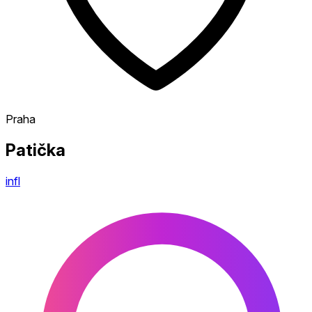
Praha
Patička
infl