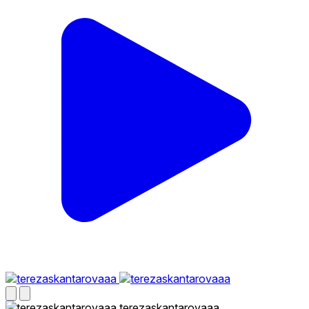
terezaskantarovaaa