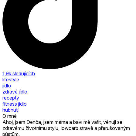
1,9k
sledujících
lifestyle
jídlo
zdravé jídlo
recepty
fitness jídlo
hubnutí
O mně
Ahoj, jsem Denča, jsem máma a baví mě vařit, věnuji se
zdravému životnímu stylu, lowcarb stravě a přerušovaným
půstům.