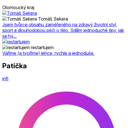
Olomoucký kraj
Tomáš Sekera
Jsem tvůrce obsahu zaměřeného na zdravý životní styl,
sport a dlouhodobou péči o tělo. Sdílím jednoduché tipy, jak
se hý...
restartujem
Vaříme (a tvoříme) lehce, rychle a jednoduše.
Patička
infl