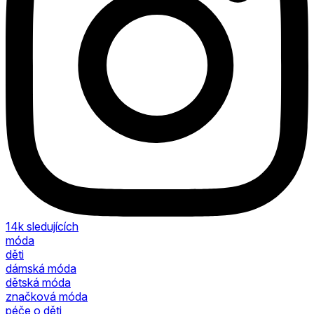
14k
sledujících
móda
děti
dámská móda
dětská móda
značková móda
péče o děti