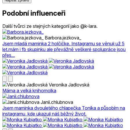
Napsat zprávu
Podobní influenceři
Další tvůrci ze stejných kategorií jako @k-lara.
Barbora.jezkova_
Jsem mladá maminka 2 holčičke. Instagramu se věnuji už 5
let.mám i fb skupinku ale převážně veškeré spolupráce jsou
přes...
Veronika Jadlovská
Máma a velká knihomolka
Janii.chlubnova
Jsem maminka dvouletého chlapečka Toníka a působím na
instagramu, kde ukazuji náš běžný život.