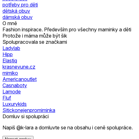
potřeby pro děti
dětská obuv
dámská obuv
O mně
Fashion inspirace. Především pro všechny maminky a děti
Protože i máma může být šik
Spolupracovala se značkami
Ladylab
Hipp
Elastiq
krasnevune.cz
mimiko
Americanoutlet
Casnaboty
Lamode
Fluf
Luxurykids
Sitickonejenpromiminka
Domluv si spolupráci
Napiš @k-lara a domluvte se na obsahu i ceně spolupráce.