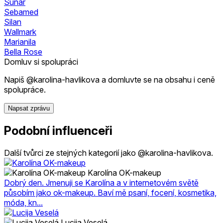
Sunar
Sebamed
Silan
Wallmark
Marianila
Bella Rose
Domluv si spolupráci
Napiš @karolina-havlikova a domluvte se na obsahu i ceně
spolupráce.
Napsat zprávu
Podobní influenceři
Další tvůrci ze stejných kategorií jako @karolina-havlikova.
Karolína OK-makeup
Dobrý den. Jmenuji se Karolína a v internetovém světě
působím jako ok-makeup. Baví mě psaní, focení, kosmetika,
móda, kn...
Lucija Veselá