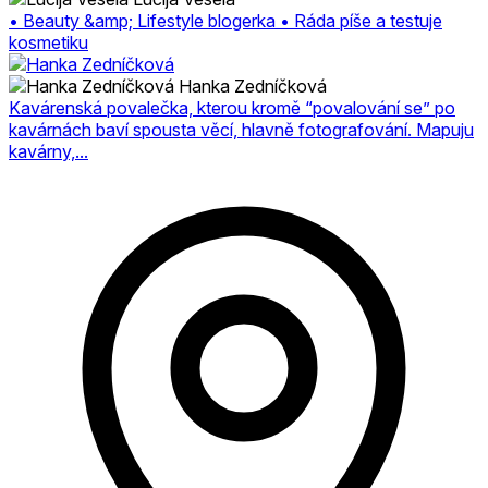
• Beauty &amp; Lifestyle blogerka • Ráda píše a testuje
kosmetiku
Hanka Zedníčková
Kavárenská povalečka, kterou kromě “povalování se” po
kavárnách baví spousta věcí, hlavně fotografování. Mapuju
kavárny,...