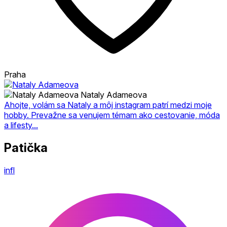
Praha
Nataly Adameova
Ahojte, volám sa Nataly a môj instagram patrí medzi moje
hobby. Prevažne sa venujem témam ako cestovanie, móda
a lifesty...
Patička
infl