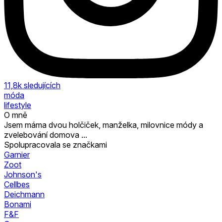
11,8k
sledujících
móda
lifestyle
O mně
Jsem máma dvou holčiček, manželka, milovnice módy a
zvelebování domova ...
Spolupracovala se značkami
Garnier
Zoot
Johnson's
Cellbes
Deichmann
Bonami
F&F