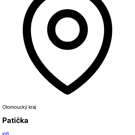
Olomoucký kraj
Patička
infl