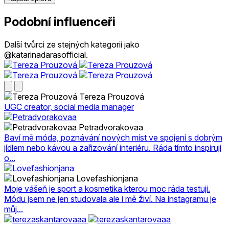
Podobní influenceři
Další tvůrci ze stejných kategorií jako
@katarinadarasofficial.
Tereza Prouzová
UGC creator, social media manager
Petradvorakovaa
Baví mě móda, poznávání nových míst ve spojení s dobrým
jídlem nebo kávou a zařizování interiéru. Ráda tímto inspiruji
o...
Lovefashionjana
Moje vášeň je sport a kosmetika kterou moc ráda testuji.
Módu jsem ne jen studovala ale i mě živí. Na instagramu je
můj...