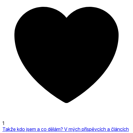
1
Takže kdo jsem a co dělám? V mých příspěvcích a článcích