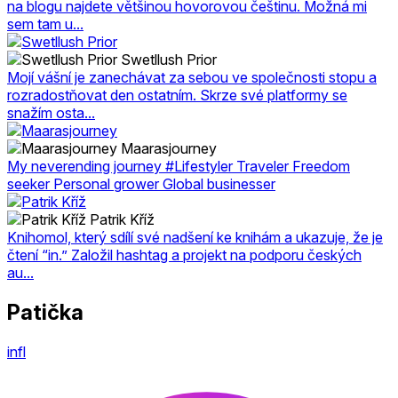
na blogu najdete většinou hovorovou češtinu. Možná mi
sem tam u...
Swetllush Prior
Mojí vášní je zanechávat za sebou ve společnosti stopu a
rozradostňovat den ostatním. Skrze své platformy se
snažím osta...
Maarasjourney
My neverending journey #Lifestyler Traveler Freedom
seeker Personal grower Global businesser
Patrik Kříž
Knihomol, který sdílí své nadšení ke knihám a ukazuje, že je
čtení “in.” Založil hashtag a projekt na podporu českých
au...
Patička
infl