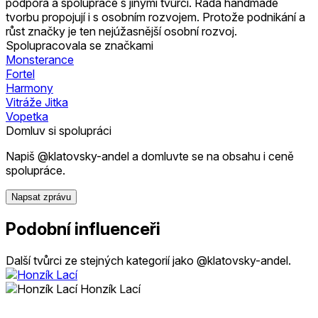
podpora a spolupráce s jinými tvůrci. Ráda handmade
tvorbu propojují i s osobním rozvojem. Protože podnikání a
růst značky je ten nejúžasnější osobní rozvoj.
Spolupracovala se značkami
Monsterance
Fortel
Harmony
Vitráže Jitka
Vopetka
Domluv si spolupráci
Napiš @klatovsky-andel a domluvte se na obsahu i ceně
spolupráce.
Napsat zprávu
Podobní influenceři
Další tvůrci ze stejných kategorií jako @klatovsky-andel.
Honzík Lací