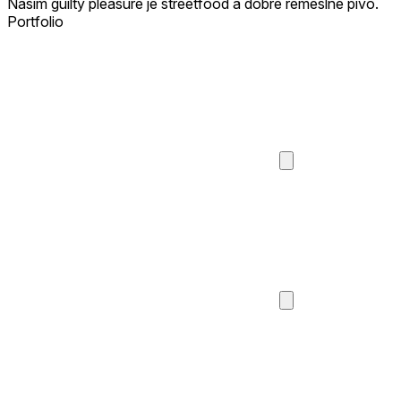
Naším guilty pleasure je streetfood a dobré řemeslné pivo.
Portfolio