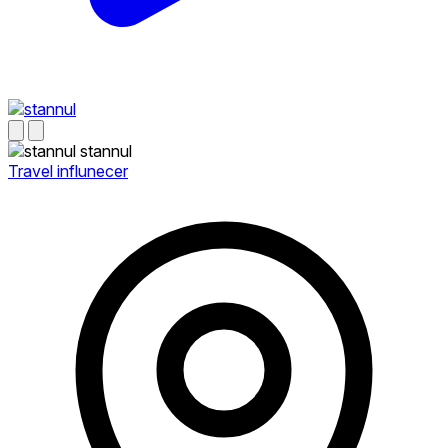
stannul
Travel influnecer