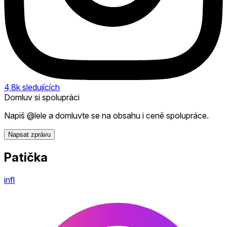
4,8k
sledujících
Domluv si spolupráci
Napiš @lele a domluvte se na obsahu i ceně spolupráce.
Napsat zprávu
Patička
infl