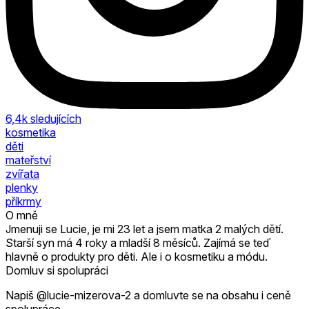
6,4k
sledujících
kosmetika
děti
mateřství
zvířata
plenky
příkrmy
O mně
Jmenuji se Lucie, je mi 23 let a jsem matka 2 malých dětí.
Starší syn má 4 roky a mladší 8 měsíců. Zajímá se teď
hlavně o produkty pro děti. Ale i o kosmetiku a módu.
Domluv si spolupráci
Napiš @lucie-mizerova-2 a domluvte se na obsahu i ceně
spolupráce.