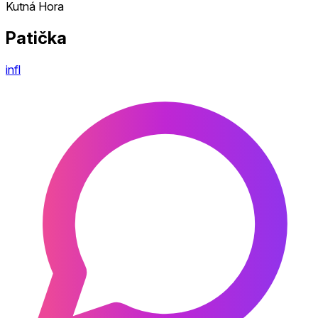
Kutná Hora
Patička
infl