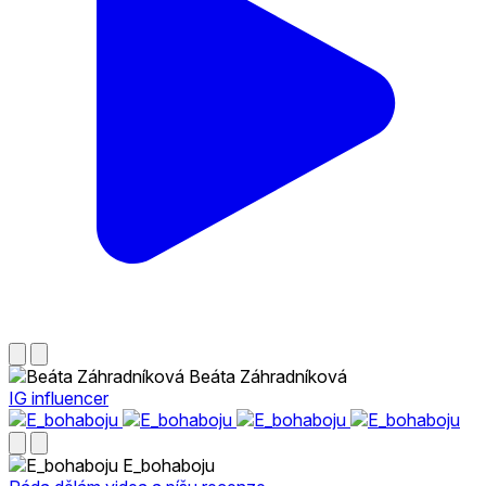
Beáta Záhradníková
IG influencer
E_bohaboju