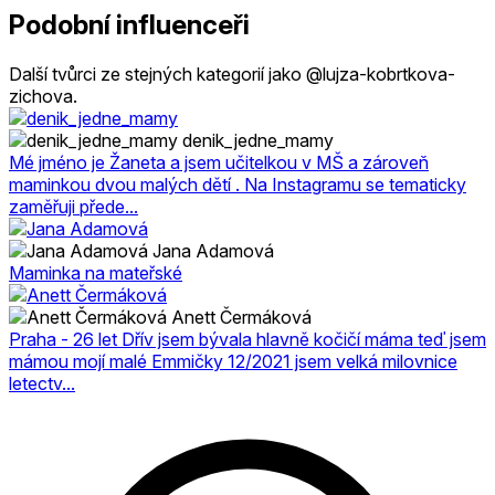
Podobní influenceři
Další tvůrci ze stejných kategorií jako @lujza-kobrtkova-
zichova.
denik_jedne_mamy
Mé jméno je Žaneta a jsem učitelkou v MŠ a zároveň
maminkou dvou malých dětí . Na Instagramu se tematicky
zaměřuji přede...
Jana Adamová
Maminka na mateřské
Anett Čermáková
Praha - 26 let Dřív jsem bývala hlavně kočičí máma teď jsem
mámou mojí malé Emmičky 12/2021 jsem velká milovnice
letectv...