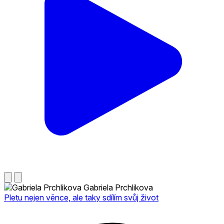
Gabriela Prchlikova
Pletu nejen věnce, ale taky sdílím svůj život