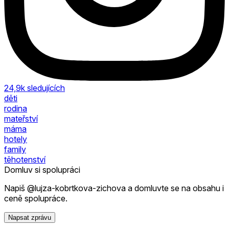
24,9k
sledujících
děti
rodina
mateřství
máma
hotely
family
těhotenství
Domluv si spolupráci
Napiš @lujza-kobrtkova-zichova a domluvte se na obsahu i
ceně spolupráce.
Napsat zprávu