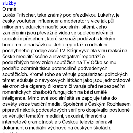
služby
O mně
Lukáš Fritscher, také známý pod přezdívkou Lukefry, je
český youtuber, influencer a moderátor s více jak půl
milionem sledujících napříč sociálními sítěmi. Jeho
zaměřením jsou převážně videa se společenským či
sociálním přesahem, které se snaží podávat s lehkým
humorem a nadsázkou. Jeho reportáž o odhalení
pochybného prodeje akcií TV Šlágr vyvolala vlnu reakcí na
české mediální scéně a investigativní reportáží o
podezřelých televizních soutěžích na TV Óčko se mu
podařilo ochránit tisíce potenciálně podvedených
soutěžících. Kromě toho se věnuje popularizaci politických
témat, edukuje o návykových látkách jako jsou jednorázové
elektronické cigarety či kratom či varuje před nebezpečími
romanitckých chatbotů fungujících na bázi umělé
inteligence. Mimo své sociální sítě se zapojuje také do
osvěty skrze tradiční média. Společně s Českým Rozhlasem
připravil několik podcastových sérií pro dospívající postupně
se věnující tematům mediální, sexuální, finanční a
internetové gramotnosti a s Českou televizí připravil
dokument o mediální výchově na českých školách.