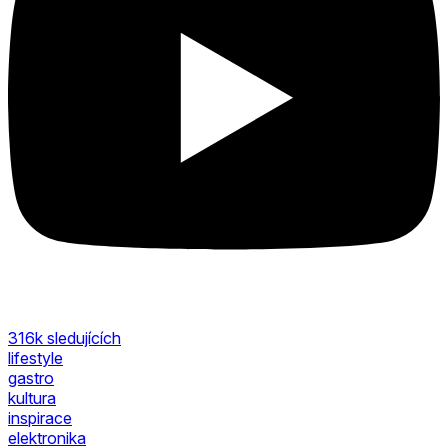
316k
sledujících
lifestyle
gastro
kultura
inspirace
elektronika