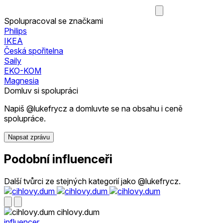
Spolupracoval se značkami
Philips
IKEA
Česká spořitelna
Saily
EKO-KOM
Magnesia
Domluv si spolupráci
Napiš @lukefrycz a domluvte se na obsahu i ceně
spolupráce.
Napsat zprávu
Podobní influenceři
Další tvůrci ze stejných kategorií jako @lukefrycz.
cihlovy.dum
influencer