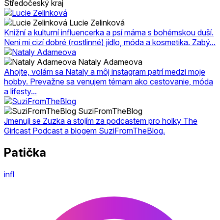
Středočeský kraj
Lucie Zelinková
Knižní a kulturní influencerka a psí máma s bohémskou duší.
Není mi cizí dobré (rostlinné) jídlo, móda a kosmetika. Zabý...
Nataly Adameova
Ahojte, volám sa Nataly a môj instagram patrí medzi moje
hobby. Prevažne sa venujem témam ako cestovanie, móda
a lifesty...
SuziFromTheBlog
Jmenuji se Zuzka a stojím za podcastem pro holky The
Girlcast Podcast a blogem SuziFromTheBlog.
Patička
infl