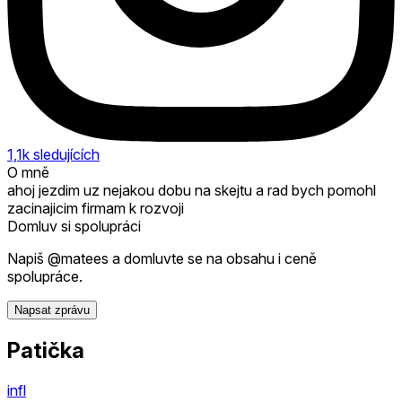
1,1k
sledujících
O mně
ahoj jezdim uz nejakou dobu na skejtu a rad bych pomohl
zacinajicim firmam k rozvoji
Domluv si spolupráci
Napiš @matees a domluvte se na obsahu i ceně
spolupráce.
Napsat zprávu
Patička
infl