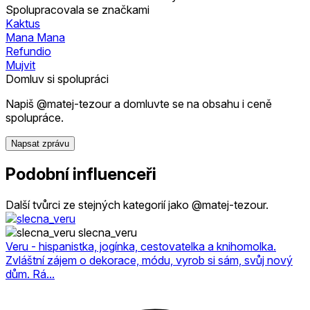
Spolupracovala se značkami
Kaktus
Mana Mana
Refundio
Mujvit
Domluv si spolupráci
Napiš @matej-tezour a domluvte se na obsahu i ceně
spolupráce.
Napsat zprávu
Podobní influenceři
Další tvůrci ze stejných kategorií jako @matej-tezour.
slecna_veru
Veru - hispanistka, jogínka, cestovatelka a knihomolka.
Zvláštní zájem o dekorace, módu, vyrob si sám, svůj nový
dům. Rá...