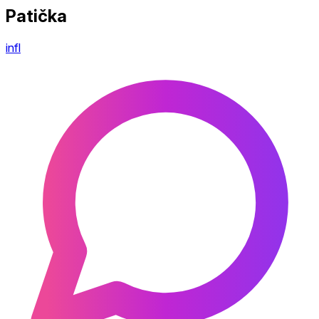
Patička
infl