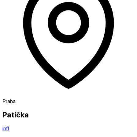
Praha
Patička
infl