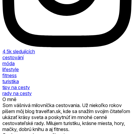
4,5k
sledujících
cestování
móda
lifestyle
fitness
turistika
tipy na cesty
rady na cesty
O mně
Som vášnivá milovníčka cestovania. Už niekoľko rokov
píšem môj blog travelfan.sk, kde sa snažím svojim čitateľom
ukázať krásy sveta a poskytnúť im mnohé cenné
cestovateľské rady. Milujem turistiku, krásne miesta, hory,
mačky, dobrú knihu a aj fitness.