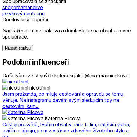
Spolupracovala se značkami
shopdreamandlive
jazykovýmentoring
Domluv si spolupráci
Napiš @mia-masnicakova a domluvte se na obsahu i ceně
spolupráce.
Napsat zprávu
Podobní influenceři
Další tvůrci ze stejných kategorií jako @mia-masnicakova.
nicol.friml
Jsem pražanda, co miluje cestování a opravdu se tomu
věnuje. Na instagramu dávám svým sledujícím tipy na
cestování, kam...
Katerina Pilcova
Cestuji po světě, tvořím obsahy, ráda fotím, natáčím videa,
cvičím a jóguju, jsem zastánce zdravého životního stylu a
po...