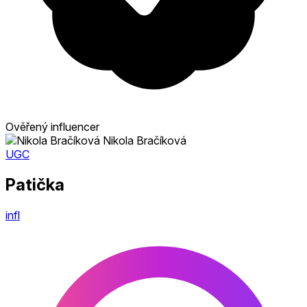
Ověřený influencer
Nikola Bračíková
UGC
Patička
infl