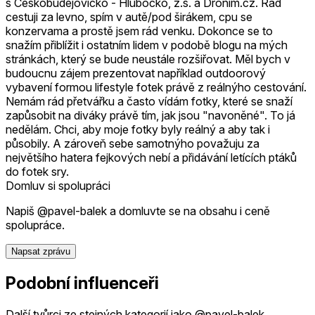
s Českobudějovicko - Hlubocko, z.s. a Dronim.cz. Rád
cestuji za levno, spím v autě/pod širákem, cpu se
konzervama a prostě jsem rád venku. Dokonce se to
snažím přiblížit i ostatním lidem v podobě blogu na mých
stránkách, který se bude neustále rozšiřovat. Měl bych v
budoucnu zájem prezentovat například outdoorový
vybavení formou lifestyle fotek právě z reálnýho cestování.
Nemám rád přetvářku a často vídám fotky, které se snaží
zapůsobit na diváky právě tím, jak jsou "navoněné". To já
nedělám. Chci, aby moje fotky byly reálný a aby tak i
působily. A zároveň sebe samotnýho považuju za
největšího hatera fejkových nebí a přidávání letících ptáků
do fotek sry.
Domluv si spolupráci
Napiš @pavel-balek a domluvte se na obsahu i ceně
spolupráce.
Napsat zprávu
Podobní influenceři
Další tvůrci ze stejných kategorií jako @pavel-balek.