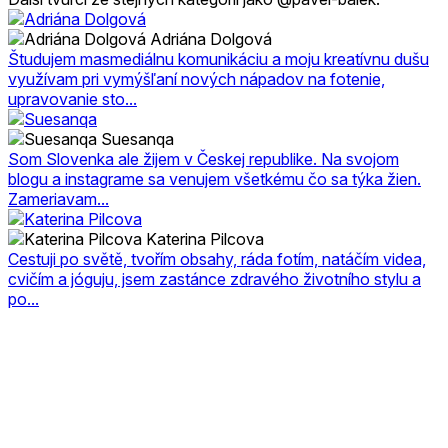
Adriána Dolgová
Študujem masmediálnu komunikáciu a moju kreatívnu dušu
využívam pri vymýšľaní nových nápadov na fotenie,
upravovanie sto...
Suesanqa
Som Slovenka ale žijem v Českej republike. Na svojom
blogu a instagrame sa venujem všetkému čo sa týka žien.
Zameriavam...
Katerina Pilcova
Cestuji po světě, tvořím obsahy, ráda fotím, natáčím videa,
cvičím a jóguju, jsem zastánce zdravého životního stylu a
po...