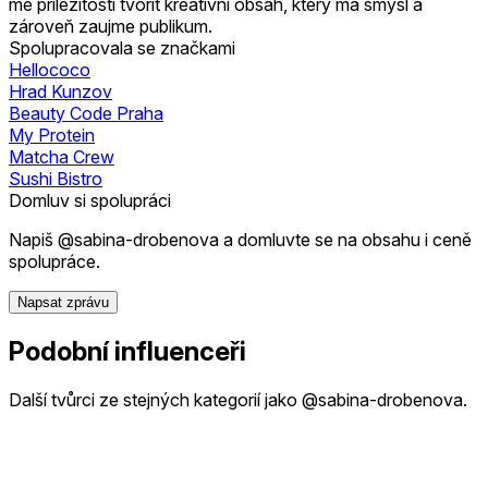
mě příležitostí tvořit kreativní obsah, který má smysl a
zároveň zaujme publikum.
Spolupracovala se značkami
Hellococo
Hrad Kunzov
Beauty Code Praha
My Protein
Matcha Crew
Sushi Bistro
Domluv si spolupráci
Napiš @sabina-drobenova a domluvte se na obsahu i ceně
spolupráce.
Napsat zprávu
Podobní influenceři
Další tvůrci ze stejných kategorií jako @sabina-drobenova.