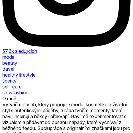
57,6k
sledujících
móda
beauty
travel
healthy lifestyle
šperky
self-care
slowfashion
O mně
Vytvářím obsah, který propojuje módu, kosmetiku a životní
styl s autentickými příběhy, a ráda tvořím momenty, které
baví, inspirují a někdy i překvapí. Baví mě experimentovat s
vizuálem a přidávat do obsahu nápady, které vyčnívají z
běžného feedu. Spolupráce s originálními značkami jsou pro