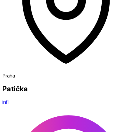
Praha
Patička
infl