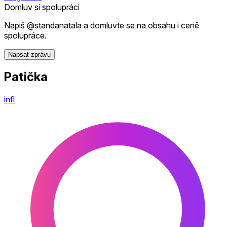
Domluv si spolupráci
Napiš @standanatala a domluvte se na obsahu i ceně
spolupráce.
Napsat zprávu
Patička
infl