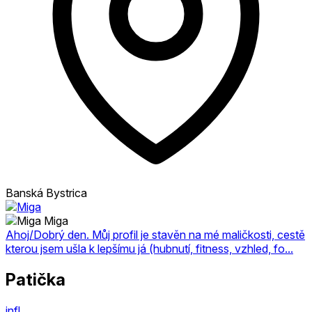
Banská Bystrica
Miga
Ahoj/Dobrý den. Můj profil je stavěn na mé maličkosti, cestě
kterou jsem ušla k lepšímu já (hubnutí, fitness, vzhled, fo...
Patička
infl