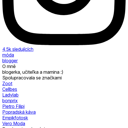
4,5k
sledujících
móda
blogger
O mně
blogerka, učiteľka a mamina :)
Spolupracovala se značkami
Zoot
Cellbes
Ladylab
bonprix
Pietro Filipi
Popradská káva
Empikfotosk
Vero Moda