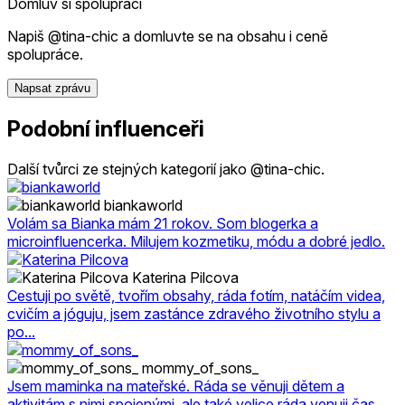
Domluv si spolupráci
Napiš @tina-chic a domluvte se na obsahu i ceně
spolupráce.
Napsat zprávu
Podobní influenceři
Další tvůrci ze stejných kategorií jako @tina-chic.
biankaworld
Volám sa Bianka mám 21 rokov. Som blogerka a
microinfluencerka. Milujem kozmetiku, módu a dobré jedlo.
Katerina Pilcova
Cestuji po světě, tvořím obsahy, ráda fotím, natáčím videa,
cvičím a jóguju, jsem zastánce zdravého životního stylu a
po...
mommy_of_sons_
Jsem maminka na mateřské. Ráda se věnuji dětem a
aktivitám s nimi spojenými, ale také velice ráda venuji čas