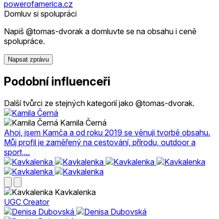
powerofamerica.cz
Domluv si spolupráci
Napiš @tomas-dvorak a domluvte se na obsahu i ceně
spolupráce.
Napsat zprávu
Podobní influenceři
Další tvůrci ze stejných kategorií jako @tomas-dvorak.
Kamila Černá
Ahoj, jsem Kamča a od roku 2019 se věnuji tvorbě obsahu.
Můj profil je zaměřený na cestování, přírodu, outdoor a
sport,...
Kavkalenka
UGC Creator