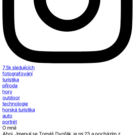
7,5k
sledujících
fotografování
turistika
příroda
hory
outdoor
technologie
horská turistika
auto
portrét
O mně
Ahoj, Jmenuji se Tomáš Dvořák, je mi 23 a pocházím z