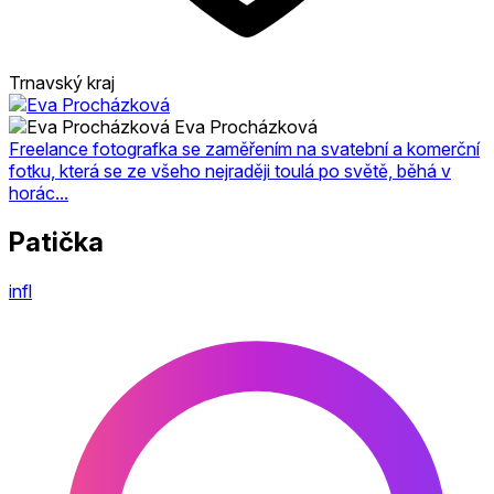
Trnavský kraj
Eva Procházková
Freelance fotografka se zaměřením na svatební a komerční
fotku, která se ze všeho nejraději toulá po světě, běhá v
horác...
Patička
infl