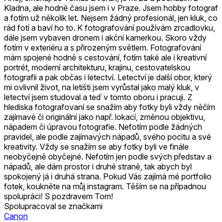
Kladna, ale hodně času jsem i v Praze. Jsem hobby fotograf
a fotím už několik let. Nejsem žádný profesionál, jen kluk, co
rád fotí a baví ho to. K fotografování používám zrcadlovku,
dále jsem vybaven dronem i akční kamerkou. Skoro vždy
fotím v exteriéru a s přirozeným světlem. Fotografování
mám spojené hodně s cestování, fotím také ale i kreativní
portrét, moderní architekturu, krajinu, cestovatelskou
fotografii a pak občas i letectví. Letectví je další obor, který
mi ovlivnil život, na letišti jsem vyrůstal jako malý kluk, v
letectví jsem studoval a teď v tomto oboru i pracuji. Z
hlediska fotografovaní se snažím aby fotky byli vždy něčím
zajímavé či originální jako např. lokací, změnou objektivu,
nápadem či úpravou fotografie. Nefotím podle žádných
pravidel, ale podle zajímavých nápadů, svého pocitu a své
kreativity. Vždy se snažím se aby fotky byli ve finále
neobyčejně obyčejné. Nefotím jen podle svých představ a
nápadů, ale dám prostor i druhé straně, tak abych byl
spokojený já i druhá strana. Pokud Vás zajímá mé portfolio
fotek, koukněte na můj instagram. Těším se na případnou
spolupráci! S pozdravem Tom!
Spolupracoval se značkami
Canon