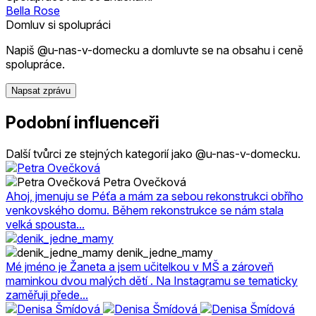
Bella Rose
Domluv si spolupráci
Napiš @u-nas-v-domecku a domluvte se na obsahu i ceně
spolupráce.
Napsat zprávu
Podobní influenceři
Další tvůrci ze stejných kategorií jako @u-nas-v-domecku.
Petra Ovečková
Ahoj, jmenuju se Péťa a mám za sebou rekonstrukci obřího
venkovského domu. Během rekonstrukce se nám stala
velká spousta...
denik_jedne_mamy
Mé jméno je Žaneta a jsem učitelkou v MŠ a zároveň
maminkou dvou malých dětí . Na Instagramu se tematicky
zaměřuji přede...