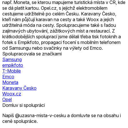
např. Moneta, se kterou mapujeme turistická místa v ČR, kde
se dá platit kartou. Opel.cz, s jejichž elektromobilem
cestujeme udržitelně po celém Česku. Karavany Česko,
kteří nám půjčují karavan na cesty a také Woox a jejich
udržitelná móda na cesty. Spolupracujeme také s řadou
zajímavých ubytování, zážitkových míst a restaurací. Z
krátkodobějších spoluprací jsme dělali třeba tisk fotoknih a
fotek s Empikfoto, propagaci focení s mobilním telefonem
od Samsungu nebo svačinky na výlety od Emco.
Spolupracovala se značkami
Samsung
empikfoto
T-Mobile
Emco
Moneta
Karavany Česko
Woox.cz
Opel
Domluv si spolupráci
Napiš @uzasna-mista-v-cesku a domluvte se na obsahu i
ceně spolupráce.