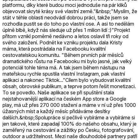
platformu, díky které budou moci jednoduše na pár kliků
objevovat skryté krásy své vlastní země."&nbsp;"Myslím, že
stát v téhle oblasti neodvádí dobrou práci, takže jsem se
rozhodla pustit se do toho po vlastní ose. A asi to nedělám
úplně blbě, když nás sleduje už přes 1 milion lidí :)"Projekt
přitom vznikl poměrně nedávno a letos oslavil tři roky od
svého založení. Podnět ke vzniku projektu dala Kristy
máma, která postrádala na Facebooku kvalitní
cestovatelskou komunitu. "Během prvních pár měsíců
dramatického růstu na Facebooku mi bylo jasné, jak velký
potenciál tohle téma má. A tak jsem během nástupu na
mateřskou rychle spustila vlastní Instagram, pak vlastní
aplikaci a nakonec Tiktok..."Cílem bylo vybudovat kvalitní
obsah, obrovské publikum, a teprve potom řešit monetizaci.
To se povedlo. Naše aplikace se při spuštění stala
nejstahovanější aplikací na českém App store a Google
play, má už přes 270 000 stažení a máme v ní už přes 1000
úžasných míst a každý měsíc přidáváme desítky
dalších.&nbsp;Spolupráce si pečlivě vybíráme a vybíráme si
jen takové, které zapadají 100% do našeho obsahu, který je
zaměřený na cestování a zážitky po Česku, fotografování,
outdoor a udržitelnost. Mezi naše dlouhodobé partnery patří