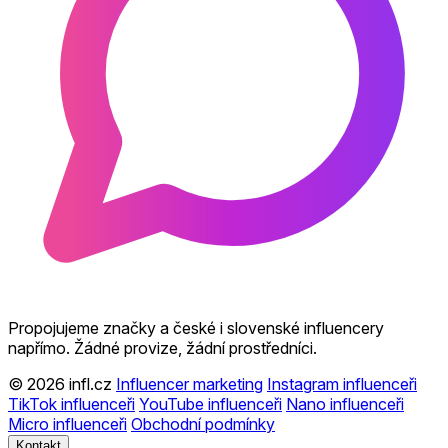
Propojujeme značky a české i slovenské influencery
napřímo. Žádné provize, žádní prostředníci.
© 2026 infl.cz
Influencer marketing
Instagram influenceři
TikTok influenceři
YouTube influenceři
Nano influenceři
Micro influenceři
Obchodní podmínky
Kontakt