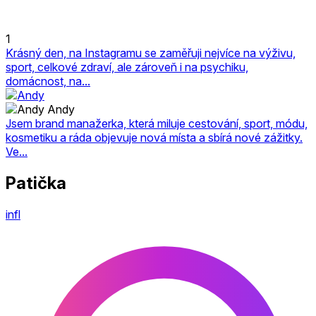
1
Krásný den, na Instagramu se zaměřuji nejvíce na výživu,
sport, celkové zdraví, ale zároveň i na psychiku,
domácnost, na...
Andy
Jsem brand manažerka, která miluje cestování, sport, módu,
kosmetiku a ráda objevuje nová místa a sbírá nové zážitky.
Ve...
Patička
infl