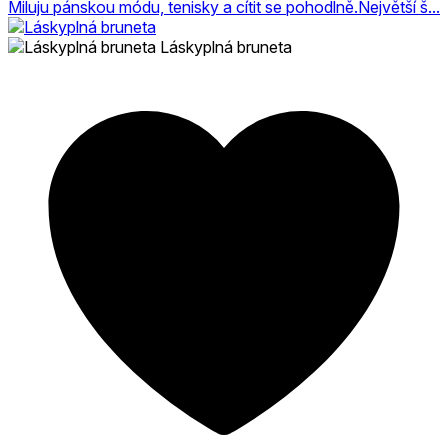
Miluju pánskou módu, tenisky a cítit se pohodlně.Největší š...
Láskyplná bruneta