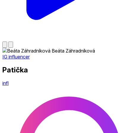
Beáta Záhradníková
IG influencer
Patička
infl