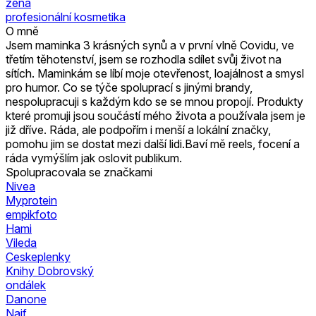
žena
profesionální kosmetika
O mně
Jsem maminka 3 krásných synů a v první vlně Covidu, ve
třetím těhotenství, jsem se rozhodla sdílet svůj život na
sítích. Maminkám se líbí moje otevřenost, loajálnost a smysl
pro humor. Co se týče spoluprací s jinými brandy,
nespolupracuji s každým kdo se se mnou propojí. Produkty
které promuji jsou součástí mého života a používala jsem je
již dříve. Ráda, ale podpořím i menší a lokální značky,
pomohu jim se dostat mezi další lidi.Baví mě reels, focení a
ráda vymýšlím jak oslovit publikum.
Spolupracovala se značkami
Nivea
Myprotein
empikfoto
Hami
Vileda
Ceskeplenky
Knihy Dobrovský
ondálek
Danone
Naif