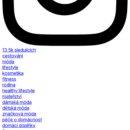
13,5k
sledujících
cestování
móda
lifestyle
kosmetika
fitness
rodina
healthy lifestyle
mateřství
dámská móda
dětská móda
značková móda
péče o domácnost
domácí doplňky