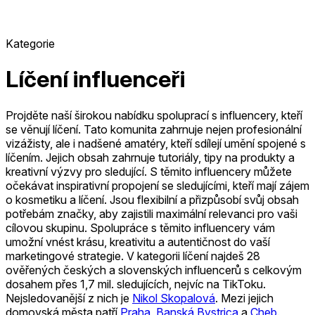
Kategorie
Líčení influenceři
Projděte naší širokou nabídku spoluprací s influencery, kteří
se věnují líčení. Tato komunita zahrnuje nejen profesionální
vizážisty, ale i nadšené amatéry, kteří sdílejí umění spojené s
líčením. Jejich obsah zahrnuje tutoriály, tipy na produkty a
kreativní výzvy pro sledující. S těmito influencery můžete
očekávat inspirativní propojení se sledujícími, kteří mají zájem
o kosmetiku a líčení. Jsou flexibilní a přizpůsobí svůj obsah
potřebám značky, aby zajistili maximální relevanci pro vaši
cílovou skupinu. Spolupráce s těmito influencery vám
umožní vnést krásu, kreativitu a autentičnost do vaší
marketingové strategie.
V kategorii líčení najdeš 28
ověřených českých a slovenských influencerů s celkovým
dosahem přes 1,7 mil. sledujících, nejvíc na TikToku.
Nejsledovanější z nich je
Nikol Skopalová
.
Mezi jejich
domovská města patří
Praha
,
Banská Bystrica
a
Cheb
.