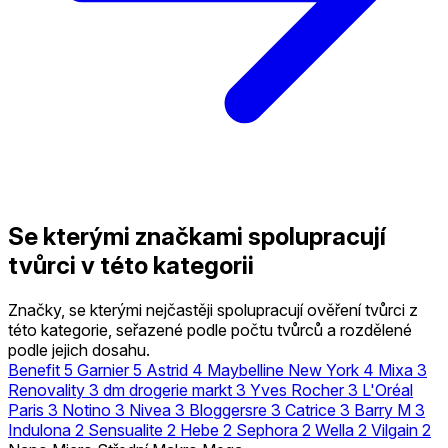
Se kterými značkami spolupracují
tvůrci v této kategorii
Značky, se kterými nejčastěji spolupracují ověření tvůrci z
této kategorie, seřazené podle počtu tvůrců a rozdělené
podle jejich dosahu.
Benefit
5
Garnier
5
Astrid
4
Maybelline New York
4
Mixa
3
Renovality
3
dm drogerie markt
3
Yves Rocher
3
L'Oréal
Paris
3
Notino
3
Nivea
3
Bloggersre
3
Catrice
3
Barry M
3
Indulona
2
Sensualite
2
Hebe
2
Sephora
2
Wella
2
Vilgain
2