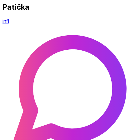
Patička
infl