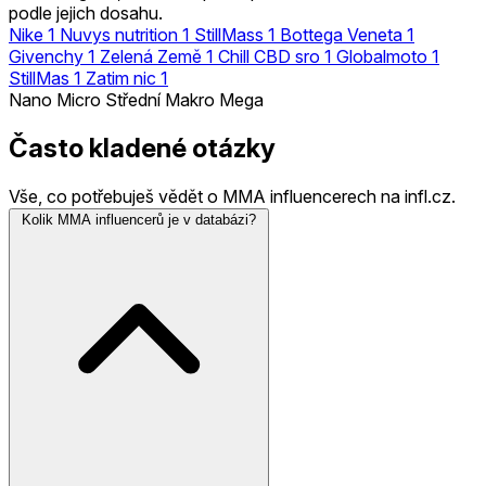
podle jejich dosahu.
Nike
1
Nuvys nutrition
1
StillMass
1
Bottega Veneta
1
Givenchy
1
Zelená Země
1
Chill CBD sro
1
Globalmoto
1
StillMas
1
Zatim nic
1
Nano
Micro
Střední
Makro
Mega
Často kladené otázky
Vše, co potřebuješ vědět o MMA influencerech na infl.cz.
Kolik MMA influencerů je v databázi?