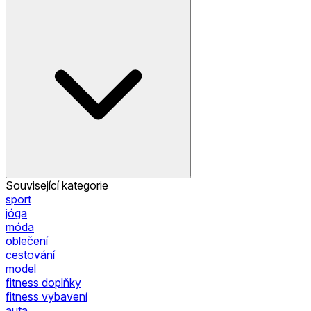
Související kategorie
sport
jóga
móda
oblečení
cestování
model
fitness doplňky
fitness vybavení
auta