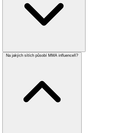
Na jakých sítích působí MMA influenceři?