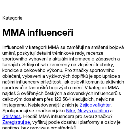
Kategorie
MMA influenceři
Influenceři v kategorii MMA se zaměřují na smíšená bojová
umění, poskytují detailní tréninkové rady, recenze
sportovního vybavení a aktuální informace o zápasech a
turnajích. Sdílejí obsah zaměřený na zlepšení techniky,
kondice a celkového výkonu. Pro značky sportovního
oblečení, vybavení a výživových doplňků je spolupráce s
našimi influencery příležitostí, jak oslovit komunitu aktivních
sportovců a fanoušků bojových umění.
V kategorii MMA
najdeš 3 ověřených českých a slovenských influencerů s
celkovým dosahem přes 122 584 sledujících, nejvíc na
Instagramu.
Nejsledovanější z nich je
Zajicovafighter
.
Spolupracují se značkami jako
Nike
,
Nuvys nutrition
a
StillMass
.
Hledáš MMA influencera pro svou značku?
Zaregistruj se
, vyfiltruj podle dosahu i platformy a oslov je
napřímo, bez provize a prostředníků.