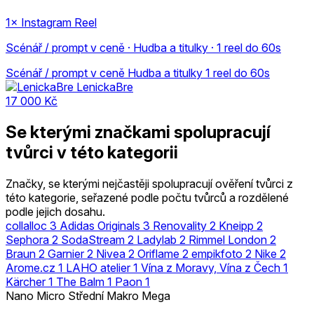
1× Instagram Reel
Scénář / prompt v ceně · Hudba a titulky · 1 reel do 60s
Scénář / prompt v ceně
Hudba a titulky
1 reel do 60s
LenickaBre
17 000 Kč
Se kterými značkami spolupracují
tvůrci v této kategorii
Značky, se kterými nejčastěji spolupracují ověření tvůrci z
této kategorie, seřazené podle počtu tvůrců a rozdělené
podle jejich dosahu.
collalloc
3
Adidas Originals
3
Renovality
2
Kneipp
2
Sephora
2
SodaStream
2
Ladylab
2
Rimmel London
2
Braun
2
Garnier
2
Nivea
2
Oriflame
2
empikfoto
2
Nike
2
Arome.cz
1
LAHO atelier
1
Vína z Moravy, Vína z Čech
1
Kärcher
1
The Balm
1
Paon
1
Nano
Micro
Střední
Makro
Mega