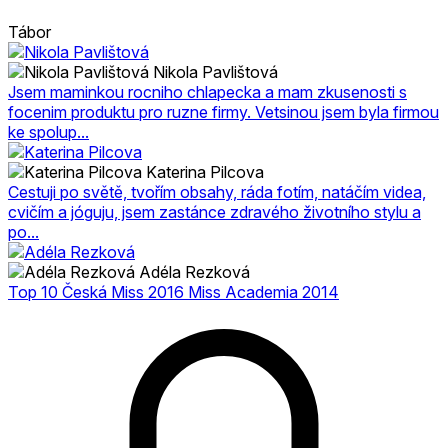
Tábor
Nikola Pavlištová
Jsem maminkou rocniho chlapecka a mam zkusenosti s
focenim produktu pro ruzne firmy. Vetsinou jsem byla firmou
ke spolup...
Katerina Pilcova
Cestuji po světě, tvořím obsahy, ráda fotím, natáčím videa,
cvičím a jóguju, jsem zastánce zdravého životního stylu a
po...
Adéla Rezková
Top 10 Česká Miss 2016 Miss Academia 2014