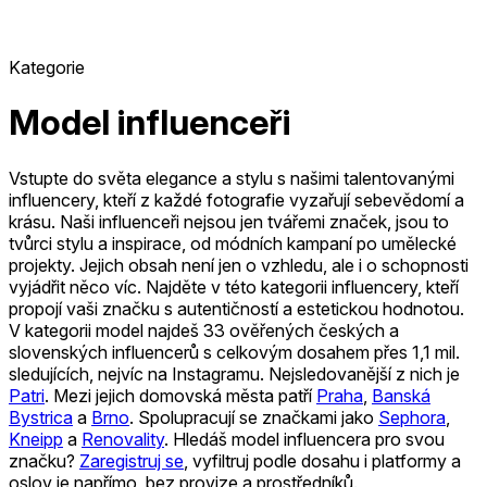
Kategorie
Model influenceři
Vstupte do světa elegance a stylu s našimi talentovanými
influencery, kteří z každé fotografie vyzařují sebevědomí a
krásu. Naši influenceři nejsou jen tvářemi značek, jsou to
tvůrci stylu a inspirace, od módních kampaní po umělecké
projekty. Jejich obsah není jen o vzhledu, ale i o schopnosti
vyjádřit něco víc. Najděte v této kategorii influencery, kteří
propojí vaši značku s autentičností a estetickou hodnotou.
V kategorii model najdeš 33 ověřených českých a
slovenských influencerů s celkovým dosahem přes 1,1 mil.
sledujících, nejvíc na Instagramu.
Nejsledovanější z nich je
Patri
.
Mezi jejich domovská města patří
Praha
,
Banská
Bystrica
a
Brno
.
Spolupracují se značkami jako
Sephora
,
Kneipp
a
Renovality
.
Hledáš model influencera pro svou
značku?
Zaregistruj se
, vyfiltruj podle dosahu i platformy a
oslov je napřímo, bez provize a prostředníků.