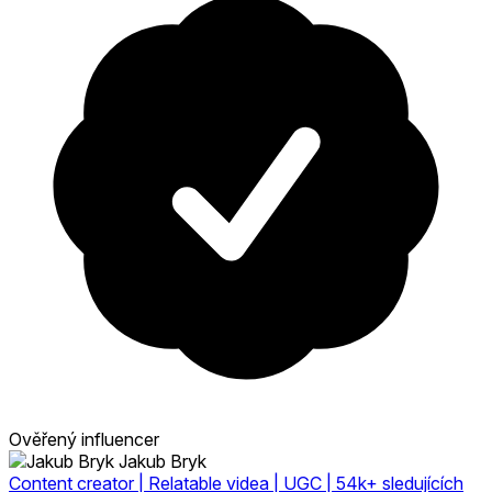
Ověřený influencer
Jakub Bryk
Content creator | Relatable videa | UGC | 54k+ sledujících