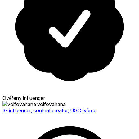
Ověřený influencer
volfovahana
IG influencer, content creator, UGC tvůrce