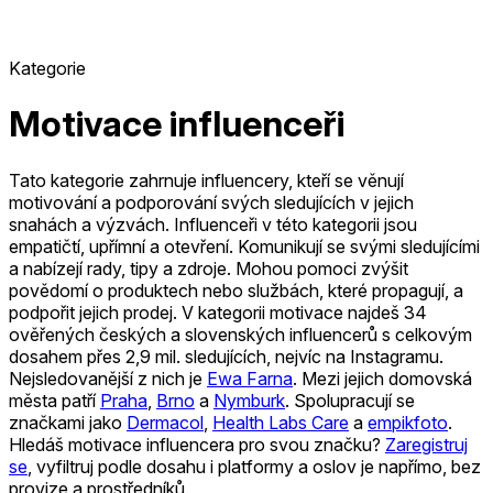
Kategorie
Motivace influenceři
Tato kategorie zahrnuje influencery, kteří se věnují
motivování a podporování svých sledujících v jejich
snahách a výzvách. Influenceři v této kategorii jsou
empatičtí, upřímní a otevření. Komunikují se svými sledujícími
a nabízejí rady, tipy a zdroje. Mohou pomoci zvýšit
povědomí o produktech nebo službách, které propagují, a
podpořit jejich prodej.
V kategorii motivace najdeš 34
ověřených českých a slovenských influencerů s celkovým
dosahem přes 2,9 mil. sledujících, nejvíc na Instagramu.
Nejsledovanější z nich je
Ewa Farna
.
Mezi jejich domovská
města patří
Praha
,
Brno
a
Nymburk
.
Spolupracují se
značkami jako
Dermacol
,
Health Labs Care
a
empikfoto
.
Hledáš motivace influencera pro svou značku?
Zaregistruj
se
, vyfiltruj podle dosahu i platformy a oslov je napřímo, bez
provize a prostředníků.