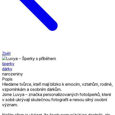
Zpět
šperky
dárky
narozeniny
Popis
Hledáme tvůrce, kteří mají blízko k emocím, vztahům, rodině,
vzpomínkám a osobním dárkům.
Jsme Luvya – značka personalizovaných fotošperků, které
v sobě ukrývají skutečnou fotografii a nesou silný osobní
význam.
Naším cílem je ukázat, že šperk nemusí být jen doplněk, ale