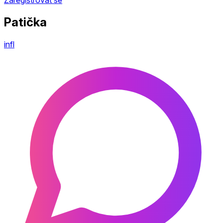
Patička
infl