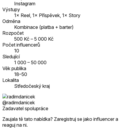
Instagram
Výstupy
1× Reel, 1× Příspěvek, 1× Story
Odměna
Kombinace (platba + barter)
Rozpočet
500 Kč – 5 000 Kč
Počet influencerů
10
Sledující
1 000 – 50 000
Věk publika
18–50
Lokalita
Středočeský kraj
@radimdanicek
Zadavatel spolupráce
Zaujala tě tato nabídka? Zaregistruj se jako influencer a
reaguj na ni.