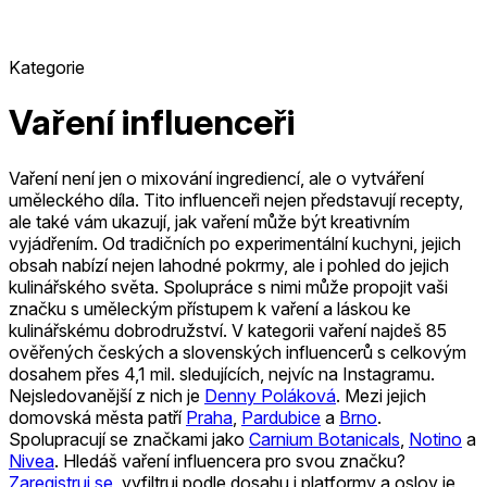
Kategorie
Vaření influenceři
Vaření není jen o mixování ingrediencí, ale o vytváření
uměleckého díla. Tito influenceři nejen představují recepty,
ale také vám ukazují, jak vaření může být kreativním
vyjádřením. Od tradičních po experimentální kuchyni, jejich
obsah nabízí nejen lahodné pokrmy, ale i pohled do jejich
kulinářského světa. Spolupráce s nimi může propojit vaši
značku s uměleckým přístupem k vaření a láskou ke
kulinářskému dobrodružství.
V kategorii vaření najdeš 85
ověřených českých a slovenských influencerů s celkovým
dosahem přes 4,1 mil. sledujících, nejvíc na Instagramu.
Nejsledovanější z nich je
Denny Poláková
.
Mezi jejich
domovská města patří
Praha
,
Pardubice
a
Brno
.
Spolupracují se značkami jako
Carnium Botanicals
,
Notino
a
Nivea
.
Hledáš vaření influencera pro svou značku?
Zaregistruj se
, vyfiltruj podle dosahu i platformy a oslov je