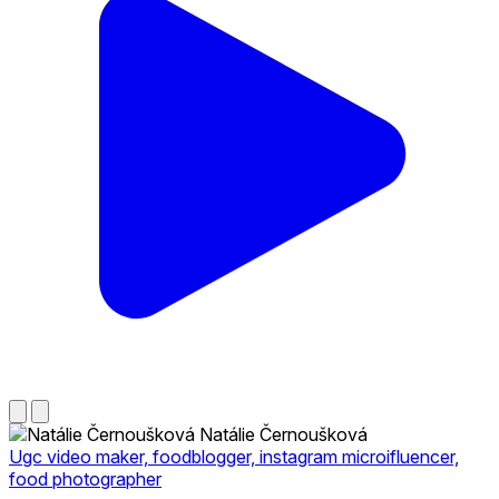
Natálie Černoušková
Ugc video maker, foodblogger, instagram microifluencer,
food photographer