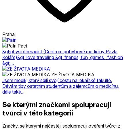
Praha
Patri
&gt;physiotherapist (Centrum pohybové medicíny Pavla
Koláře)&gt; love traveling &gt; friends, fun, games , fashion
&gt;...
ZE ŽIVOTA MEDIKA
Jsem medik, který sdílí svojí cestu na lékařské fakultě.
Dávám tipy ostatním studentům a zájemcům o medicínu,
dále také...
Se kterými značkami spolupracují
tvůrci v této kategorii
Značky, se kterými nejčastěji spolupracují ověření tvůrci z