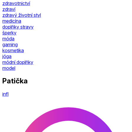
zdravotnictví
zdraví
zdravý životní styl
medicína
doplňky stravy
šperky
móda
gaming
kosmetika
jóga
módní doplňky
model
Patička
infl