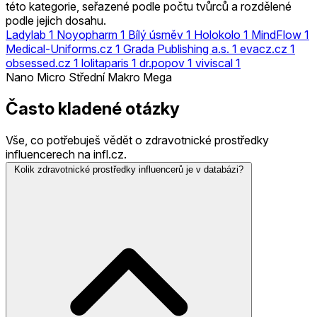
této kategorie, seřazené podle počtu tvůrců a rozdělené
podle jejich dosahu.
Ladylab
1
Noyopharm
1
Bílý úsměv
1
Holokolo
1
MindFlow
1
Medical-Uniforms.cz
1
Grada Publishing a.s.
1
evacz.cz
1
obsessed.cz
1
lolitaparis
1
dr.popov
1
viviscal
1
Nano
Micro
Střední
Makro
Mega
Často kladené otázky
Vše, co potřebuješ vědět o zdravotnické prostředky
influencerech na infl.cz.
Kolik zdravotnické prostředky influencerů je v databázi?