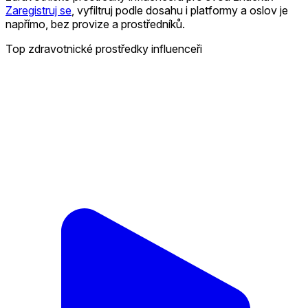
Zaregistruj se
, vyfiltruj podle dosahu i platformy a oslov je
napřímo, bez provize a prostředníků.
Top zdravotnické prostředky influenceři