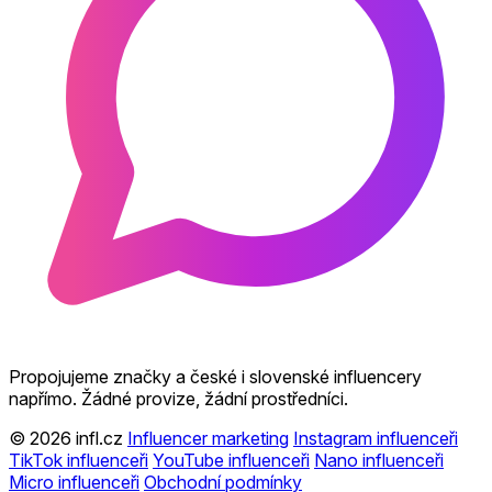
Propojujeme značky a české i slovenské influencery
napřímo. Žádné provize, žádní prostředníci.
© 2026 infl.cz
Influencer marketing
Instagram influenceři
TikTok influenceři
YouTube influenceři
Nano influenceři
Micro influenceři
Obchodní podmínky