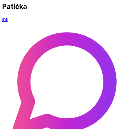
Patička
infl