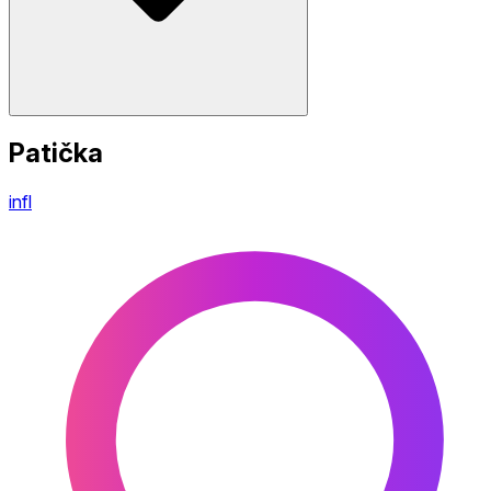
Patička
infl