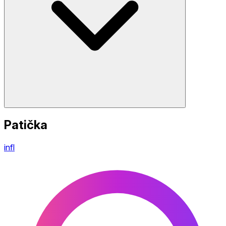
Patička
infl