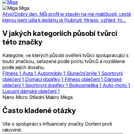
Miga
Ahoj/Dobrý den. Můj profil je stavěn na mé maličkosti, cestě
kterou jsem ušla k lepšímu já (hubnutí, fitness, vzhled, fo...
V jakých kategoriích působí tvůrci
této značky
Kategorie, ve kterých působí ověření tvůrci spolupracující s
touto značkou, seřazené podle počtu tvůrců a rozdělené
podle jejich dosahu.
Fitness
1
Auta
1
Automobily
1
Sluneční brýle
1
Sportovní
oblečení
1
Domácí doplňky
1
Fitness oblečení
1
Dámské
oblečení
1
Sportovní doplňky
1
Biokosmetika
1
Auto-moto
1
Luxusní dámské oblečení
1
Nano
Micro
Střední
Makro
Mega
Často kladené otázky
Vše o spolupráci s influencery značky Dortem proti
rakovině.