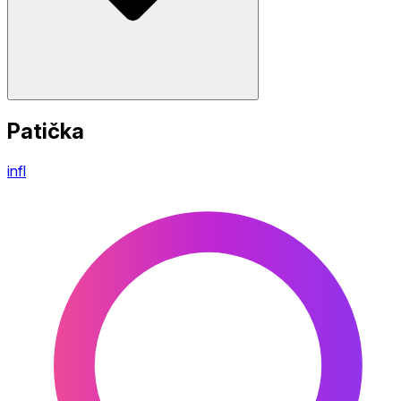
Patička
infl