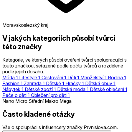
Moravskoslezský kraj
V jakých kategoriích působí tvůrci
této značky
Kategorie, ve kterých působí ověření tvůrci spolupracující s
touto značkou, seřazené podle počtu tvůrců a rozdělené
podle jejich dosahu.
Móda
1
Lifestyle
1
Cestování
1
Děti
1
Manželství
1
Rodina
1
Fashion
1
Zahrada
1
Dětské
1
Hračky
1
Dětská obuv
1
Nábytek
1
Dětské zboží
1
Dětská móda
1
Dětské oblečení
1
Péče o děti
1
Oblečení pro děti
1
Nano
Micro
Střední
Makro
Mega
Často kladené otázky
Vše o spolupráci s influencery značky Prvnislova.com.