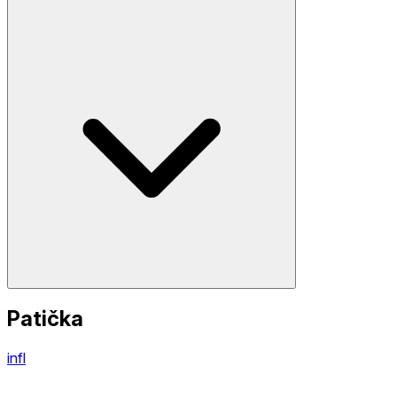
Patička
infl