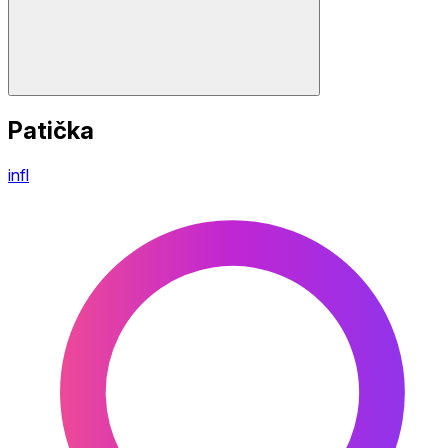
Patička
infl