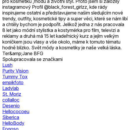
pro kosmetiku ,módu a životní styl. Proto jsem si založily
instagramový Profil @black_forest_girlzz, kde rády
inspirujeme ostatní a představujeme našim sledujícím nové
trendy, outfity, kosmetické tipy a super věci, které se nám líbí
a chtěly bychom je podpořit. Jelikož jedna z nás pracovala
8 let jako módní stylistka a kostymérka pro film, televizi a
reklamy a druhá má 15 let kadeřnický kurz a jejím velkým
koníčkem jsou vlasy a vše okolo, máme k tomuto tématu
hodně blízko. Svět módy a kosmetiky je naše velká láska.
Ter&amp;Jane BFG
Spolupracovala se značkami
Lush
Purity Vision
Tummy Tox
empikfoto
Ladylab
St. Moriz
collalloc
Desenio
Hellococoeu
Siberica
HelloBody
Fogoso