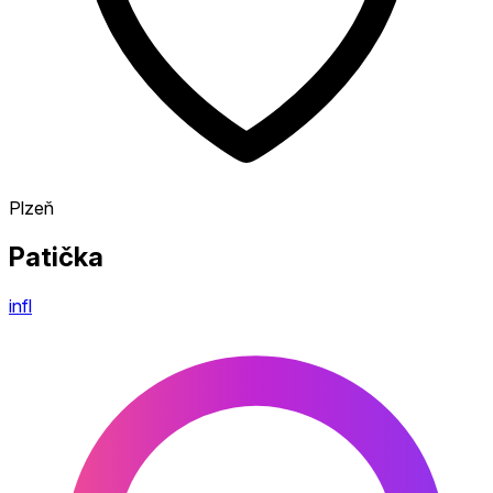
Plzeň
Patička
infl