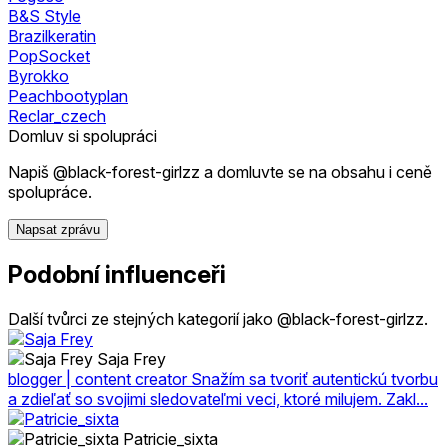
B&S Style
Brazilkeratin
PopSocket
Byrokko
Peachbootyplan
Reclar_czech
Domluv si spolupráci
Napiš @black-forest-girlzz a domluvte se na obsahu i ceně
spolupráce.
Napsat zprávu
Podobní influenceři
Další tvůrci ze stejných kategorií jako @black-forest-girlzz.
Saja Frey
blogger | content creator Snažím sa tvoriť autentickú tvorbu
a zdieľať so svojimi sledovateľmi veci, ktoré milujem. Zakl...
Patricie_sixta