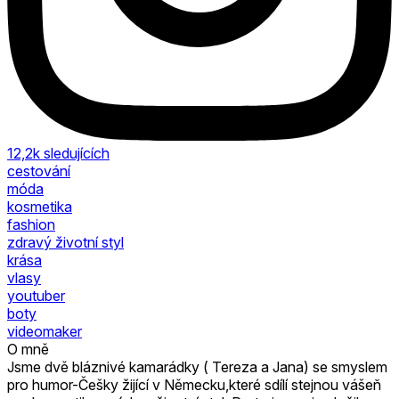
12,2k
sledujících
cestování
móda
kosmetika
fashion
zdravý životní styl
krása
vlasy
youtuber
boty
videomaker
O mně
Jsme dvě bláznivé kamarádky ( Tereza a Jana) se smyslem
pro humor-Češky žijící v Německu,které sdílí stejnou vášeň