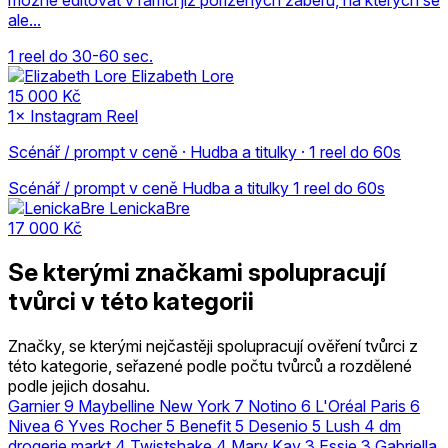
ale...
1 reel do 30-60 sec.
Elizabeth Lore
15 000 Kč
1× Instagram Reel
Scénář / prompt v ceně · Hudba a titulky · 1 reel do 60s
Scénář / prompt v ceně
Hudba a titulky
1 reel do 60s
LenickaBre
17 000 Kč
Se kterými značkami spolupracují
tvůrci v této kategorii
Značky, se kterými nejčastěji spolupracují ověření tvůrci z
této kategorie, seřazené podle počtu tvůrců a rozdělené
podle jejich dosahu.
Garnier
9
Maybelline New York
7
Notino
6
L'Oréal Paris
6
Nivea
6
Yves Rocher
5
Benefit
5
Desenio
5
Lush
4
dm
drogerie markt
4
Twistshake
4
Mary Kay
3
Essie
3
Gabriella