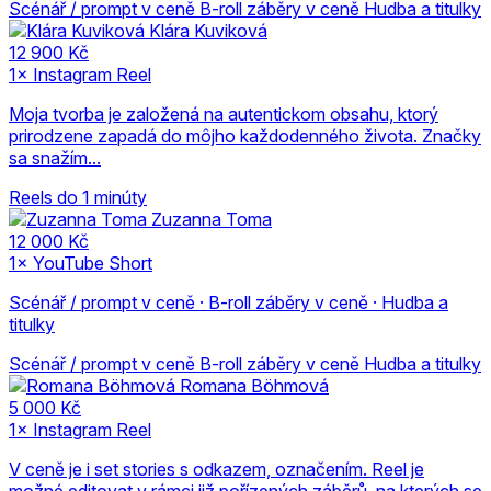
Scénář / prompt v ceně
B-roll záběry v ceně
Hudba a titulky
Klára Kuviková
12 900 Kč
1× Instagram Reel
Moja tvorba je založená na autentickom obsahu, ktorý
prirodzene zapadá do môjho každodenného života. Značky
sa snažím...
Reels do 1 minúty
Zuzanna Toma
12 000 Kč
1× YouTube Short
Scénář / prompt v ceně · B-roll záběry v ceně · Hudba a
titulky
Scénář / prompt v ceně
B-roll záběry v ceně
Hudba a titulky
Romana Böhmová
5 000 Kč
1× Instagram Reel
V ceně je i set stories s odkazem, označením. Reel je
možné editovat v rámci již pořízených záběrů, na kterých se