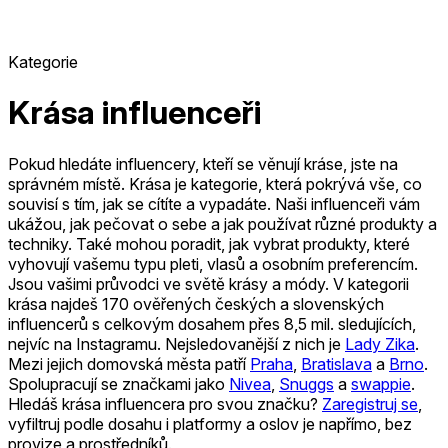
Kategorie
Krása influenceři
Pokud hledáte influencery, kteří se věnují kráse, jste na
správném místě. Krása je kategorie, která pokrývá vše, co
souvisí s tím, jak se cítíte a vypadáte. Naši influenceři vám
ukážou, jak pečovat o sebe a jak používat různé produkty a
techniky. Také mohou poradit, jak vybrat produkty, které
vyhovují vašemu typu pleti, vlasů a osobním preferencím.
Jsou vašimi průvodci ve světě krásy a módy.
V kategorii
krása najdeš 170 ověřených českých a slovenských
influencerů s celkovým dosahem přes 8,5 mil. sledujících,
nejvíc na Instagramu.
Nejsledovanější z nich je
Lady Zika
.
Mezi jejich domovská města patří
Praha
,
Bratislava
a
Brno
.
Spolupracují se značkami jako
Nivea
,
Snuggs
a
swappie
.
Hledáš krása influencera pro svou značku?
Zaregistruj se
,
vyfiltruj podle dosahu i platformy a oslov je napřímo, bez
provize a prostředníků.