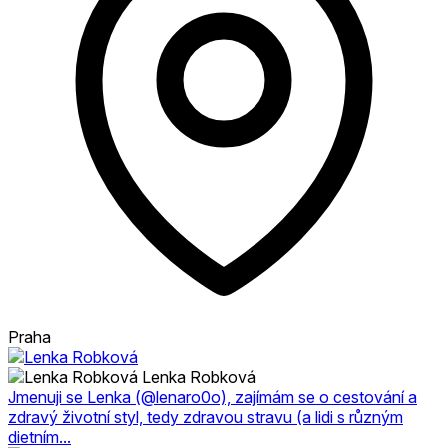
Praha
Lenka Robková
Jmenuji se Lenka (@lenaro0o), zajímám se o cestování a
zdravý životní styl, tedy zdravou stravu (a lidi s různým
dietním...