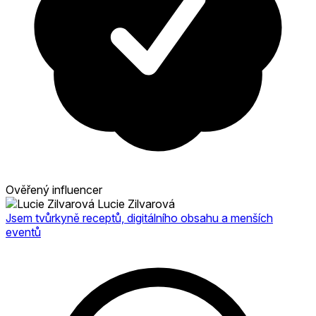
Ověřený influencer
Lucie Zilvarová
Jsem tvůrkyně receptů, digitálního obsahu a menších
eventů