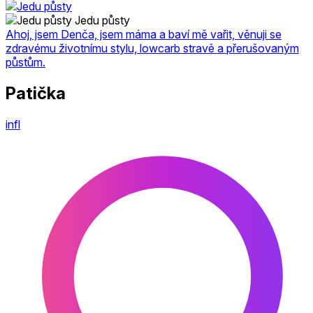
Jedu půsty
Ahoj, jsem Denča, jsem máma a baví mě vařit, věnuji se
zdravému životnímu stylu, lowcarb stravě a přerušovaným
půstům.
Patička
infl