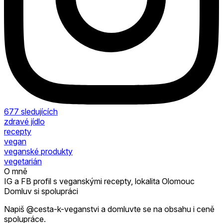
677
sledujících
zdravé jídlo
recepty
vegan
veganské produkty
vegetarián
O mně
IG a FB profil s veganskými recepty, lokalita Olomouc
Domluv si spolupráci
Napiš @cesta-k-veganstvi a domluvte se na obsahu i ceně
spolupráce.