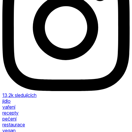
13,2k
sledujících
jídlo
vaření
recepty
pečení
restaurace
vegan