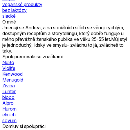
veganské produkty
bez laktózy
sladké
O mně
Jmenuji se Andrea, a na sociálních sítích se věnuji rychlým,
dostupným receptům a storytellingu, který dobře funguje u
mého převážně ženského publika ve věku 25-55 let.Můj styl
je jednoduchý, lidský ve smyslu- zvládnu to já, zvládneš to
taky.
Spolupracovala se značkami
Nu3o
Violife
Kenwood
Menugold
Zivina
Lunter
biooo
Alpro
Hurom
elmich
soyum
Domluv si spolupráci