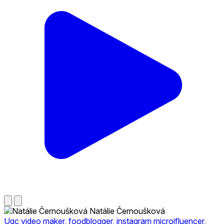
Natálie Černoušková
Ugc video maker, foodblogger, instagram microifluencer,